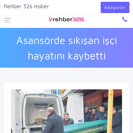
Rehber 326 Haber
Firma Ekle
Kayıt Ol
Giriş Yap
Kategoriler
Asansörde sıkışan işçi
hayatını kaybetti