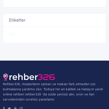
Etiketler
Rehber326, müşterilerin zaman ve mekan fark etmeden sizi
bulmalarına yardımcı olur. Türkiye’nin en kaliteli ve Hatay'ın yerel
online rehberi rehber326 ‘da sizde yerinizi alın, ürün ve ilan
servislerinden ücretsiz yararlanın.