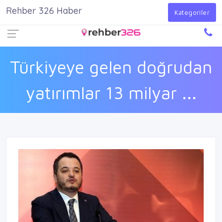
Rehber 326 Haber
Firma Ekle
Kayıt Ol
Giriş Yap
Kategoriler
Türkiyeye gelen doğrudan
yatırımlar 13 milyar ...