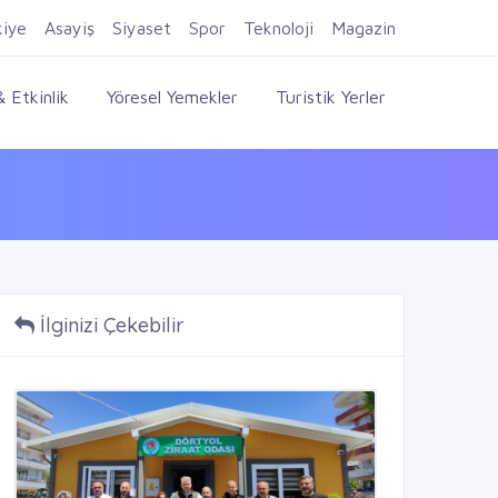
Firma Ekle
Kayıt Ol
Giriş Yap
kiye
Asayiş
Siyaset
Spor
Teknoloji
Magazin
 Etkinlik
Yöresel Yemekler
Turistik Yerler
İlginizi Çekebilir