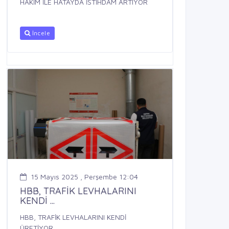
HAKİM İLE HATAYDA İSTİHDAM ARTIYOR
İncele
15 Mayıs 2025 , Perşembe 12:04
HBB, TRAFİK LEVHALARINI
KENDİ ...
HBB, TRAFİK LEVHALARINI KENDİ
ÜRETİYOR