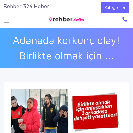
Rehber 326 Haber
Firma Ekle
Kayıt Ol
Giriş Yap
Kategoriler
Adanada korkunç olay!
Birlikte olmak için ...