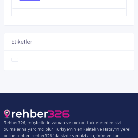
Etiketler
Rehber326, müşterilerin zaman ve mekan fark etmeden sizi
bulmalarına yardımcı olur. Türkiye’nin en kaliteli ve Hatay'ın yerel
online rehberi rehber326 ‘da sizde yerinizi alın, ürün ve ilan