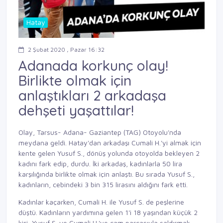
Hatay
2 Şubat 2020 , Pazar 16:32
Adanada korkunç olay!
Birlikte olmak için
anlaştıkları 2 arkadaşa
dehşeti yaşattılar!
Olay, Tarsus- Adana- Gaziantep (TAG) Otoyolu'nda
meydana geldi. Hatay'dan arkadaşı Cumali H.'yi almak için
kente gelen Yusuf S., dönüş yolunda otoyolda bekleyen 2
kadını fark edip, durdu. İki arkadaş, kadınlarla 50 lira
karşılığında birlikte olmak için anlaştı. Bu sırada Yusuf S.,
kadınların, cebindeki 3 bin 315 lirasını aldığını fark etti.
Kadınlar kaçarken, Cumali H. ile Yusuf S. de peşlerine
düştü. Kadınların yardımına gelen 1'i 18 yaşından küçük 2
kişi, Yusuf S. ve Cumali H.'ye cam parçasıyla saldırmak