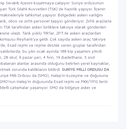
hip Serakib ilçesini kuşatmaya çalışıyor. Suriye ordusunun
yan Türk Silahlı Kuvvetleri (TSK) de hazırlık yapıyor. İlçenin
makineleriyle tahkimat yapıyor. Bölgedeki askeri varlığını
k, obüs ve zırhlı personel taşıyıcı gönderiyor. Zırhlı araçlarla
TSK tarafından askeri birliklere takviye olarak gönderilen
çesine ulaştı. Tank yüklü TIR'lar, ZPT ile askeri araçlardan
ır komşusu Reyhanlı'ya geldi. Çok sayıda askeri araç takviye
iye'de, Esad rejimi ve rejime destek veren gruplar tarafından
ldırılarda, bu yılın ocak ayında 188 kişi yaşamını yitirdi.
i, 28 okul, 9 pazar yeri, 4 fırın, 19 ibadethane, 5 sivil
mbalanan alanlar arasında olduğunu belirten yerel kaynaklar,
 etmek zorunda kaldıklarını bildirdi.
SURİYE MİLLİ ORDUSU DA
uriye Milli Ordusu da (SMO), Halep'in kuzeyine ve doğusuna
ttı. SMO'nun Halep'in doğusunda Esad rejimi ve PKK/YPG terör
iddetli çatışmalar yaşanıyor. SMO da bölgeye asker ve