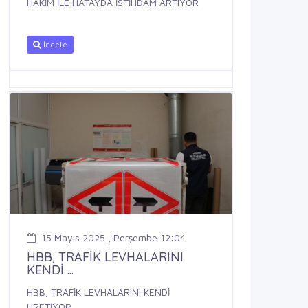
HAKİM İLE HATAYDA İSTİHDAM ARTIYOR
İncele
15 Mayıs 2025 , Perşembe 12:04
HBB, TRAFİK LEVHALARINI
KENDİ ...
HBB, TRAFİK LEVHALARINI KENDİ
ÜRETİYOR