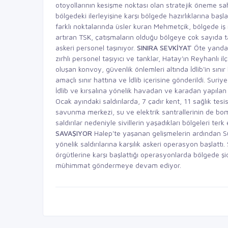
otoyollarının kesişme noktası olan stratejik öneme sa
bölgedeki ilerleyişine karşı bölgede hazırlıklarına başla
farklı noktalarında üsler kuran Mehmetçik, bölgede iş 
artıran TSK, çatışmaların olduğu bölgeye çok sayıda tan
askeri personel taşınıyor.
SINIRA SEVKİYAT
Öte yandan 
zırhlı personel taşıyıcı ve tanklar, Hatay'ın Reyhanlı il
oluşan konvoy, güvenlik önlemleri altında İdlib'in sın
amaçlı sınır hattına ve İdlib içerisine gönderildi. Sur
İdlib ve kırsalına yönelik havadan ve karadan yapılan sa
Ocak ayındaki saldırılarda, 7 çadır kent, 11 sağlık tesis
savunma merkezi, su ve elektrik santrallerinin de bo
saldırılar nedeniyle sivillerin yaşadıkları bölgeleri terk
SAVAŞIYOR
Halep'te yaşanan gelişmelerin ardından S
yönelik saldırılarına karşılık askeri operasyon başla
örgütlerine karşı başlattığı operasyonlarda bölgede ş
mühimmat göndermeye devam ediyor.