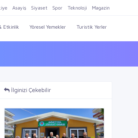
Firma Ekle
Kayıt Ol
Giriş Yap
kiye
Asayiş
Siyaset
Spor
Teknoloji
Magazin
 Etkinlik
Yöresel Yemekler
Turistik Yerler
İlginizi Çekebilir