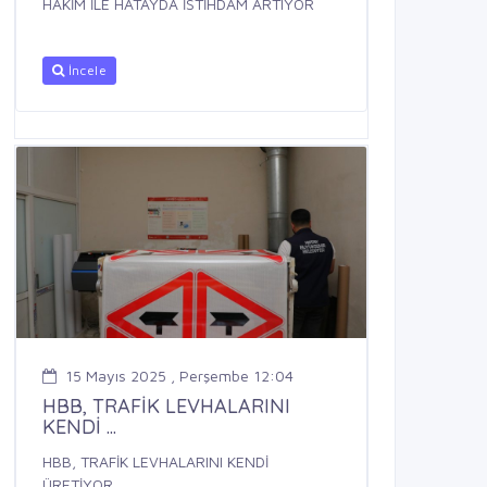
HAKİM İLE HATAYDA İSTİHDAM ARTIYOR
İncele
15 Mayıs 2025 , Perşembe 12:04
HBB, TRAFİK LEVHALARINI
KENDİ ...
HBB, TRAFİK LEVHALARINI KENDİ
ÜRETİYOR