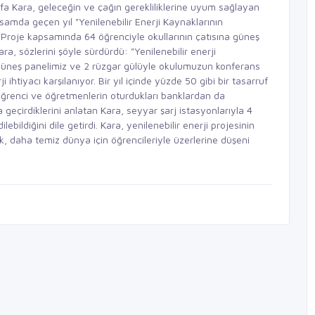
tafa Kara, geleceğin ve çağın gerekliliklerine uyum sağlayan
apsamda geçen yıl "Yenilenebilir Enerji Kaynaklarının
. Proje kapsamında 64 öğrenciyle okullarının çatısına güneş
ara, sözlerini şöyle sürdürdü: "Yenilenebilir enerji
 24 güneş panelimiz ve 2 rüzgar gülüyle okulumuzun konferans
 ihtiyacı karşılanıyor. Bir yıl içinde yüzde 50 gibi bir tasarruf
 öğrenci ve öğretmenlerin oturdukları banklardan da
 geçirdiklerini anlatan Kara, seyyar şarj istasyonlarıyla 4
bildiğini dile getirdi. Kara, yenilenebilir enerji projesinin
ek, daha temiz dünya için öğrencileriyle üzerlerine düşeni