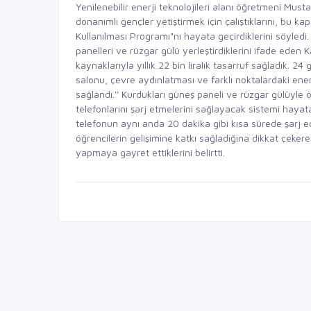
Yenilenebilir enerji teknolojileri alanı öğretmeni Mus
donanımlı gençler yetiştirmek için çalıştıklarını, bu k
Kullanılması Programı"nı hayata geçirdiklerini söyledi
panelleri ve rüzgar gülü yerleştirdiklerini ifade eden K
kaynaklarıyla yıllık 22 bin liralık tasarruf sağladık.
salonu, çevre aydınlatması ve farklı noktalardaki enerji
sağlandı.'' Kurdukları güneş paneli ve rüzgar gülüyle
telefonlarını şarj etmelerini sağlayacak sistemi hayata
telefonun aynı anda 20 dakika gibi kısa sürede şarj edile
öğrencilerin gelişimine katkı sağladığına dikkat çeker
yapmaya gayret ettiklerini belirtti.