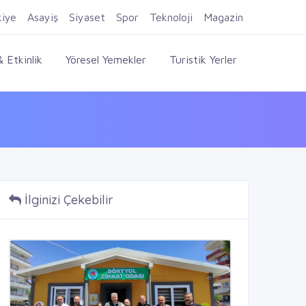
Firma Ekle
Kayıt Ol
Giriş Yap
kiye
Asayiş
Siyaset
Spor
Teknoloji
Magazin
 Etkinlik
Yöresel Yemekler
Turistik Yerler
İlginizi Çekebilir