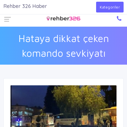
Rehber 326 Haber
Firma Ekle
Kayıt Ol
Giriş Yap
Kategoriler
Hataya dikkat çeken
komando sevkiyatı