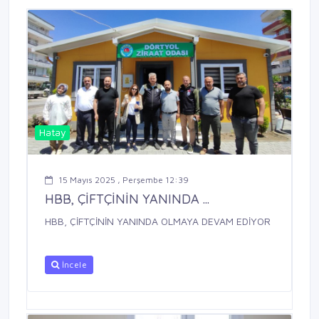
Hatay
15 Mayıs 2025 , Perşembe 12:39
HBB, ÇİFTÇİNİN YANINDA ...
HBB, ÇİFTÇİNİN YANINDA OLMAYA DEVAM EDİYOR
İncele