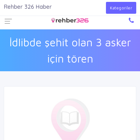
Rehber 326 Haber
Firma Ekle
Kayıt Ol
Giriş Yap
Kategoriler
İdlibde şehit olan 3 asker
için tören