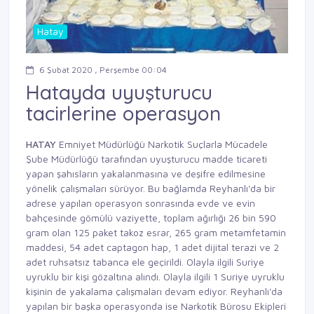
Hatay
6 Şubat 2020 , Perşembe 00:04
Hatayda uyuşturucu
tacirlerine operasyon
HATAY
Emniyet Müdürlüğü Narkotik Suçlarla Mücadele
Şube Müdürlüğü tarafından uyuşturucu madde ticareti
yapan şahısların yakalanmasına ve deşifre edilmesine
yönelik çalışmaları sürüyor. Bu bağlamda Reyhanlı'da bir
adrese yapılan operasyon sonrasında evde ve evin
bahçesinde gömülü vaziyette, toplam ağırlığı 26 bin 590
gram olan 125 paket takoz esrar, 265 gram metamfetamin
maddesi, 54 adet captagon hap, 1 adet dijital terazi ve 2
adet ruhsatsız tabanca ele geçirildi. Olayla ilgili Suriye
uyruklu bir kişi gözaltına alındı. Olayla ilgili 1 Suriye uyruklu
kişinin de yakalama çalışmaları devam ediyor. Reyhanlı'da
yapılan bir başka operasyonda ise Narkotik Bürosu Ekipleri