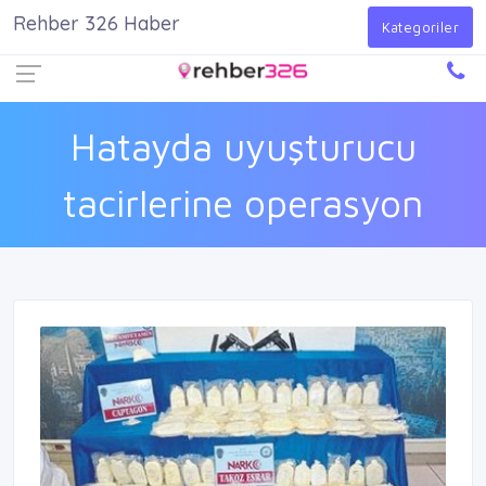
Rehber 326 Haber
Firma Ekle
Kayıt Ol
Giriş Yap
Kategoriler
Hatayda uyuşturucu
tacirlerine operasyon