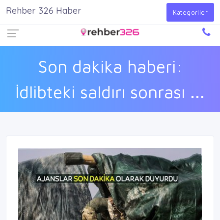
Rehber 326 Haber
Firma Ekle
Kayıt Ol
Giriş Yap
Kategoriler
Son dakika haberi:
İdlibteki saldırı sonrası ...