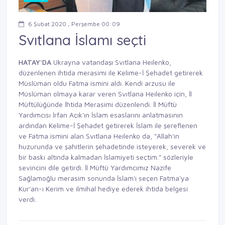
6 Şubat 2020 , Perşembe 00:09
Svıtlana İslamı seçti
HATAY'DA
Ukrayna vatandaşı Svıtlana Heılenko,
düzenlenen ihtida merasimi ile Kelime-İ Şehadet getirerek
Müslüman oldu Fatma ismini aldı. Kendi arzusu ile
Müslüman olmaya karar veren Svıtlana Heılenko için, İl
Müftülüğünde İhtida Merasimi düzenlendi. İl Müftü
Yardımcısı İrfan Açık'ın İslam esaslarını anlatmasının
ardından Kelime-İ Şehadet getirerek İslam ile şereflenen
ve Fatma ismini alan Svıtlana Heılenko da, "Allah'ın
huzurunda ve şahitlerin şehadetinde isteyerek, severek ve
bir baskı altında kalmadan İslamiyeti seçtim." sözleriyle
sevincini dile getirdi. İl Müftü Yardımcımız Nazife
Sağlamoğlu merasim sonunda İslam'ı seçen Fatma'ya
Kur'an-ı Kerim ve ilmihal hediye ederek ihtida belgesi
verdi.