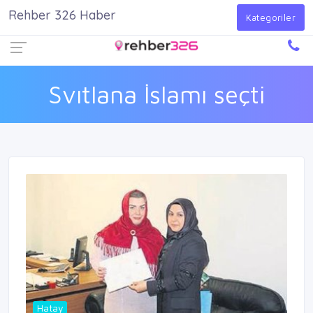
Rehber 326 Haber
Firma Ekle
Kayıt Ol
Giriş Yap
Kategoriler
Svıtlana İslamı seçti
Hatay