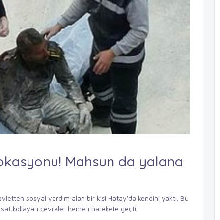
okasyonu! Mahsun da yalana
evletten sosyal yardım alan bir kişi Hatay'da kendini yaktı. Bu
rsat kollayan çevreler hemen harekete geçti.