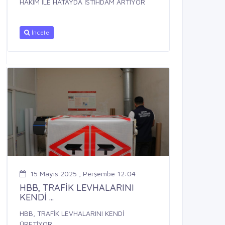
HAKİM İLE HATAYDA İSTİHDAM ARTIYOR
İncele
15 Mayıs 2025 , Perşembe 12:04
HBB, TRAFİK LEVHALARINI
KENDİ ...
HBB, TRAFİK LEVHALARINI KENDİ
ÜRETİYOR