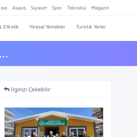
Firma Ekle
Kayıt Ol
Giriş Yap
kiye
Asayiş
Siyaset
Spor
Teknoloji
Magazin
 Etkinlik
Yöresel Yemekler
Turistik Yerler
..
İlginizi Çekebilir