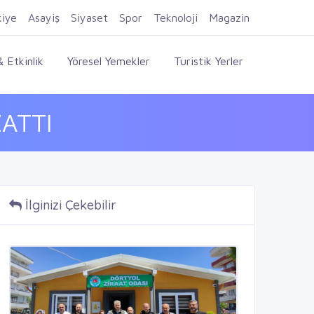
Firma Ekle
Kayıt Ol
Giriş Yap
kiye
Asayiş
Siyaset
Spor
Teknoloji
Magazin
 Etkinlik
Yöresel Yemekler
Turistik Yerler
ATTI
İlginizi Çekebilir