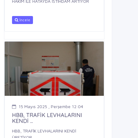
HAKİM İLE HATAYDA İSTİHDAM ARTIYOR
İncele
15 Mayıs 2025 , Perşembe 12:04
HBB, TRAFİK LEVHALARINI
KENDİ ...
HBB, TRAFİK LEVHALARINI KENDİ
ÜRETİYOR