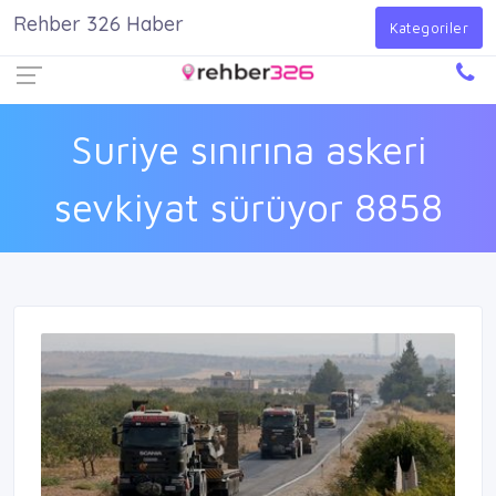
Rehber 326 Haber
Firma Ekle
Kayıt Ol
Giriş Yap
Kategoriler
Suriye sınırına askeri
sevkiyat sürüyor 8858