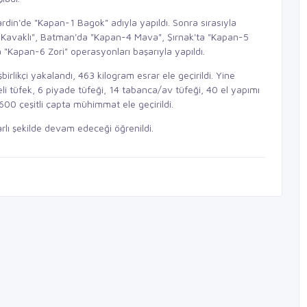
rdin'de "Kapan-1 Bagok" adıyla yapıldı. Sonra sırasıyla
Kavaklı", Batman'da "Kapan-4 Mava", Şırnak'ta "Kapan-5
"Kapan-6 Zori" operasyonları başarıyla yapıldı.
rlikçi yakalandı, 463 kilogram esrar ele geçirildi. Yine
i tüfek, 6 piyade tüfeği, 14 tabanca/av tüfeği, 40 el yapımı
 600 çeşitli çapta mühimmat ele geçirildi.
rlı şekilde devam edeceği öğrenildi.