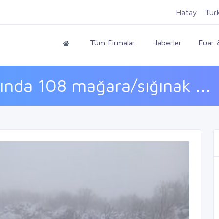
Hatay
Tür
Tüm Firmalar
Haberler
Fuar &
nda 108 mağara/sığınak ...