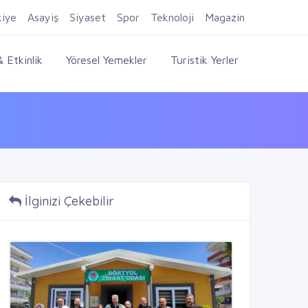
Firma Ekle
Kayıt Ol
Giriş Yap
kiye
Asayiş
Siyaset
Spor
Teknoloji
Magazin
 Etkinlik
Yöresel Yemekler
Turistik Yerler
İlginizi Çekebilir