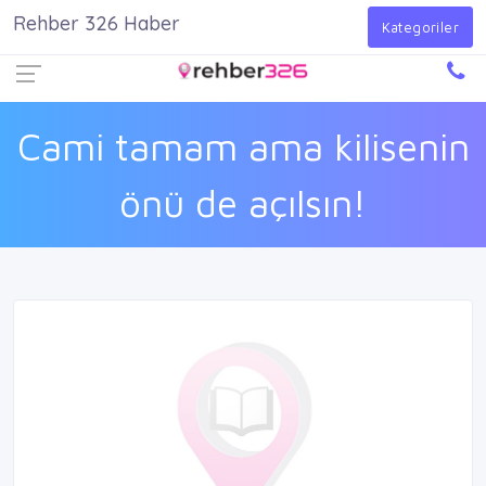
Rehber 326 Haber
Firma Ekle
Kayıt Ol
Giriş Yap
Kategoriler
Cami tamam ama kilisenin
önü de açılsın!