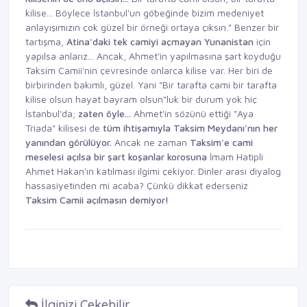
kilise... Böylece İstanbul'un göbeğinde bizim medeniyet
anlayışımızın çok güzel bir örneği ortaya çıksın." Benzer bir
tartışma,
Atina'daki
tek camiyi açmayan Yunanistan
için
yapılsa anlarız... Ancak, Ahmet'in yapılmasına şart koyduğu
Taksim Camii'nin çevresinde onlarca kilise var. Her biri de
birbirinden bakımlı, güzel. Yani "Bir tarafta cami bir tarafta
kilise olsun hayat bayram olsun"luk bir durum yok hiç
İstanbul'da;
zaten
öyle...
Ahmet'in sözünü ettiği "Aya
Triada" kilisesi de
tüm ihtişamıyla Taksim
Meydanı'nın her
yanından
görülüyor.
Ancak ne zaman
Taksim'e cami
meselesi açılsa bir şart koşanlar
korosuna
İmam Hatipli
Ahmet
Hakan'ın katılması ilgimi çekiyor. Dinler arası diyalog
hassasiyetinden mi acaba? Çünkü dikkat ederseniz
Taksim
Camii açılmasın demiyor!
İlginizi Çekebilir