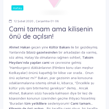
Hatay
12 Şubat 2020 , Çarşamba 01:06
Cami tamam ama kilisenin
önü de açılsın!
Ahmet Hakan
geçen yine
Kültür Bakanı
ile bir gezideymiş.
Yanlarında
Sözcü gazetesinden
bir arkadaşları da varmış,
söz almış. Hatay'da olmalarına rağmen sohbet,
Taksim
Meydanı'nda yapılan
cami
ve çevresine gelmiş:
"Hamburgerci dükkânlarının (Filmlere konu olan meşhur
Kızılkayalar) önünü kapattığı bir kilise var orada... Onun
önü açılamaz mı?" Bakan, piar gezisinin ana konusuna
odaklanmalarına istemiş olmalı ki, kibarca, "Öncelikle şu
kültür yolu işini bitirmemiz gerekiyor" demiş... Ancak
Ahmet, Bakanın sözü havada kalmasın diye bir kez de
köşesinden konunun üzerinden geçme ihtiyacı hissetmiş:
"Buradan
tüm yetkililere
sesleniyorum!
Cami tamam...
Kilisenin de önü açılsın...
Bir tarafta cami olsun, bir tarafta