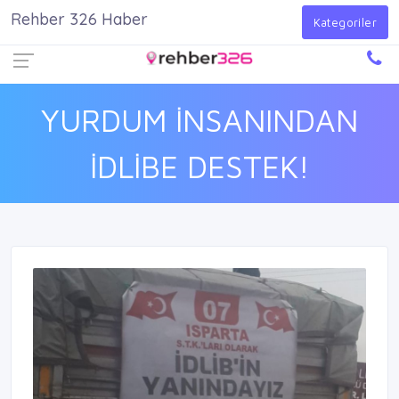
Rehber 326 Haber
Firma Ekle
Kayıt Ol
Giriş Yap
Kategoriler
YURDUM İNSANINDAN
İDLİBE DESTEK!