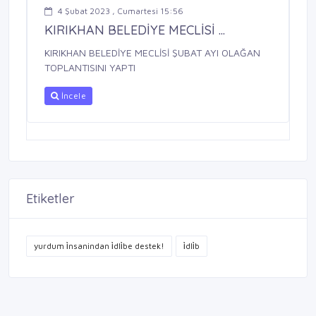
4 Şubat 2023 , Cumartesi 15:56
KIRIKHAN BELEDİYE MECLİSİ ...
KIRIKHAN BELEDİYE MECLİSİ ŞUBAT AYI OLAĞAN
TOPLANTISINI YAPTI
İncele
Etiketler
yurdum i̇nsanindan i̇dli̇be destek!
i̇dli̇b