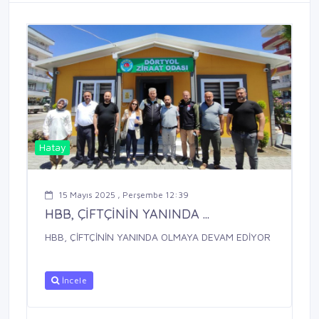
Hatay
15 Mayıs 2025 , Perşembe 12:39
HBB, ÇİFTÇİNİN YANINDA ...
HBB, ÇİFTÇİNİN YANINDA OLMAYA DEVAM EDİYOR
İncele