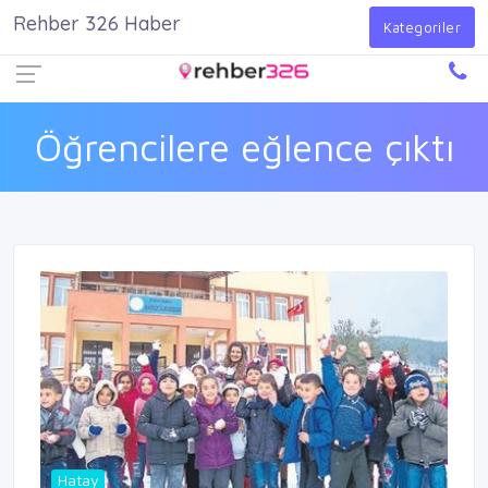
Rehber 326 Haber
Firma Ekle
Kayıt Ol
Giriş Yap
Kategoriler
Öğrencilere eğlence çıktı
Hatay