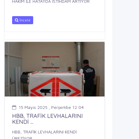
HAKİM İLE HATAYDA İSTİHDAM ARTIYOR
İncele
15 Mayıs 2025 , Perşembe 12:04
HBB, TRAFİK LEVHALARINI
KENDİ ...
HBB, TRAFİK LEVHALARINI KENDİ
ÜRETİYOR