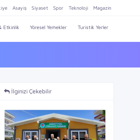
Firma Ekle
Kayıt Ol
Giriş Yap
kiye
Asayiş
Siyaset
Spor
Teknoloji
Magazin
 Etkinlik
Yöresel Yemekler
Turistik Yerler
İlginizi Çekebilir