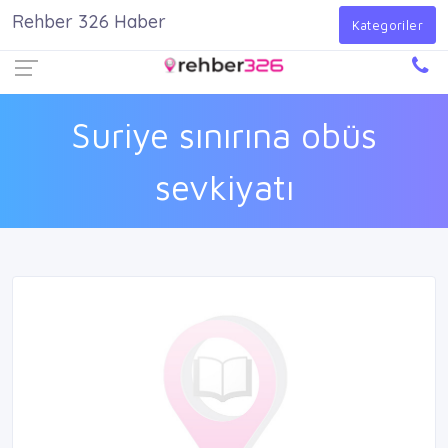
Rehber 326 Haber
Firma Ekle
Kayıt Ol
Giriş Yap
Kategoriler
Suriye sınırına obüs
sevkiyatı