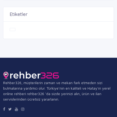
Etiketler
Rehber326, müşterilerin zaman ve mekan fark etmeden sizi
bulmalarına yardımcı olur. Türkiye’nin en kaliteli ve Hatay'ın yerel
online rehberi rehber326 ‘da sizde yerinizi alın, ürün ve ilan
servislerinden ücretsiz yararlanın.