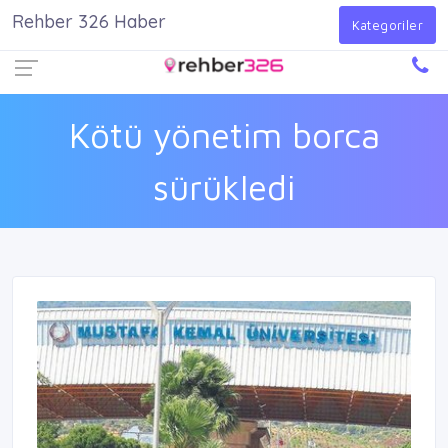
Rehber 326 Haber
Firma Ekle
Kayıt Ol
Giriş Yap
Kategoriler
Kötü yönetim borca
sürükledi