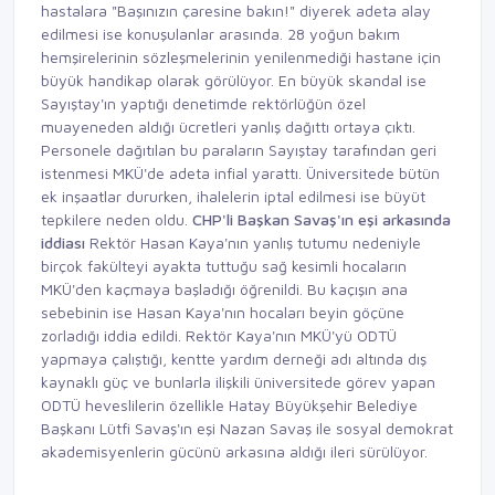
hastalara "Başınızın çaresine bakın!" diyerek adeta alay
edilmesi ise konuşulanlar arasında. 28 yoğun bakım
hemşirelerinin sözleşmelerinin yenilenmediği hastane için
büyük handikap olarak görülüyor. En büyük skandal ise
Sayıştay'ın yaptığı denetimde rektörlüğün özel
muayeneden aldığı ücretleri yanlış dağıttı ortaya çıktı.
Personele dağıtılan bu paraların Sayıştay tarafından geri
istenmesi MKÜ'de adeta infial yarattı. Üniversitede bütün
ek inşaatlar dururken, ihalelerin iptal edilmesi ise büyüt
tepkilere neden oldu.
CHP'li Başkan Savaş'ın
eşi arkasında
iddiası
Rektör Hasan Kaya'nın yanlış tutumu nedeniyle
birçok fakülteyi ayakta tuttuğu sağ kesimli hocaların
MKÜ'den kaçmaya başladığı öğrenildi. Bu kaçışın ana
sebebinin ise Hasan Kaya'nın hocaları beyin göçüne
zorladığı iddia edildi. Rektör Kaya'nın MKÜ'yü ODTÜ
yapmaya çalıştığı, kentte yardım derneği adı altında dış
kaynaklı güç ve bunlarla ilişkili üniversitede görev yapan
ODTÜ heveslilerin özellikle Hatay Büyükşehir Belediye
Başkanı Lütfi Savaş'ın eşi Nazan Savaş ile sosyal demokrat
akademisyenlerin gücünü arkasına aldığı ileri sürülüyor.