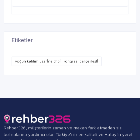
Etiketler
yoğun katilim üzeri̇ne chp i̇l kongresi gerçekleşti̇
Rehber326, müşterilerin zaman ve mekan fark etmeden sizi
bulmalarına yardımcı olur. Türkiye’nin en kaliteli ve Hatay'ın yerel