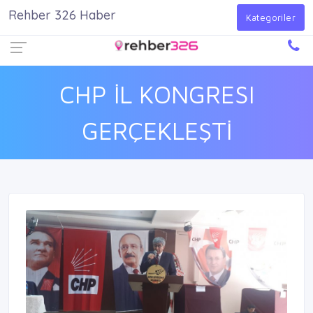
Rehber 326 Haber
Firma Ekle
Kayıt Ol
Giriş Yap
Kategoriler
CHP İL KONGRESI
GERÇEKLEŞTİ