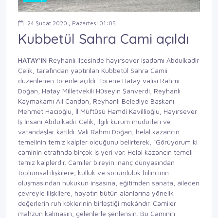
24 Şubat 2020 , Pazartesi 01:05
Kubbetül Sahra Cami açıldı
HATAY'IN
Reyhanlı ilçesinde hayırsever işadamı Abdulkadir
Çelik, tarafından yaptırılan Kubbetül Sahra Camii
düzenlenen törenle açıldı. Törene Hatay valisi Rahmi
Doğan, Hatay Milletvekili Hüseyin Şanverdi, Reyhanlı
Kaymakamı Ali Candan, Reyhanlı Belediye Başkanı
Mehmet Hacıoğlu, İl Müftüsü Hamdi Kavillioğlu, Hayırsever
İş İnsanı Abdulkadir Çelik, ilgili kurum müdürleri ve
vatandaşlar katıldı. Vali Rahmi Doğan, helal kazancın
temelinin temiz kalpler olduğunu belirterek, "Görüyorum ki
caminin etrafında birçok iş yeri var. Helal kazancın temeli
temiz kalplerdir. Camiler bireyin inanç dünyasından
toplumsal ilişkilere, kulluk ve sorumluluk bilincinin
oluşmasından hukukun inşasına, eğitimden sanata, aileden
çevreyle ilişkilere, hayatın bütün alanlarına yönelik
değerlerin ruh köklerinin birleştiği mekândır. Camiler
mahzun kalmasın, gelenlerle şenlensin. Bu Caminin