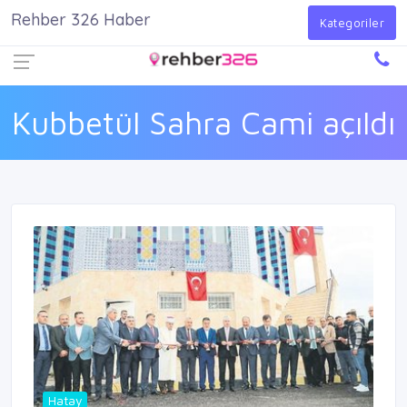
Rehber 326 Haber
Firma Ekle
Kayıt Ol
Giriş Yap
Kategoriler
Kubbetül Sahra Cami açıldı
Hatay