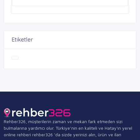
Etiketler
Rehber326, müşterilerin zaman ve mekan fark etmeden sizi
bulmalarına yardımcı olur. Türkiye’nin en kaliteli ve Hatay'ın yerel
online rehberi rehber326 ‘da sizde yerinizi alın, ürün ve ilan