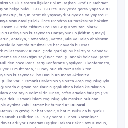
ilimi ve Uluslararası İlişkiler Bölüm Başkanı Prof. Dr. Mehmet
ş bir belge buldu. 1932-1933'te Türkiye'de görev yapan ABD
iği mektup, bugün "Atatürk yaşasaydı Suriye'de ne yapardı?"
riye sınırı nasıl çizildi?
Önce Mondros Mütarekesi'ne bakalım.
 Kasım 1918'de Yıldırım Orduları Grup Komutanı olarak
sınırı Lazkiye'nin kuzeyinden Hanşeyhun'un (İdlib'in güneyi)
run, Antakya, Samandağı, Katma, Kilis ve Halep ahalesinin
esile ile hatırda tutulmalı ve her davada bu esas
Türk millet tasavvurunun içinde gördüğünü belirtiyor. Sahadaki
rmemeleri gerektiğini söylüyor. Yani şu andaki bölgeye işaret
illi'den önce Paris Barış Konferansı yapılıyor. O konferansta,
unuyor. O muhtırada, "Güney hududumuz Kerkük'ten
iye'nin kuzeyindeki İbn Hani burnundan Akdeniz'e
 şu ilke var: "Osmanlı Devleti'nin yalnızca Arap çoğunluğuyla
ı sırada düşman ordularının işgali altına kalan kısımlarının
ara göre tayin edilmelidir. Dinen, örfen emelen birleşmiş ve
iyatıyla dolu Osmanlı İslam çoğunluğuyla meskun bulunan
ple ayrılma kabul etmez bir bütündür."
Bu nasıl
türk'ün çizdiği bir hat vardır, o hat Musul'u da bugünkü
da Misak-ı Milli'den 14-15 ay sonra 1. İnönü kazanılıyor.
davet ediliyor. Dönemin Dışişleri Bakanı Bekir Sami Kunduh,