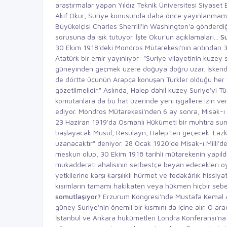
araştırmalar yapan Yıldız Teknik Üniversitesi Siyaset B
Akif Okur, Suriye konusunda daha önce yayınlanmamı
Büyükelçisi Charles Sherrill'in Washington'a gönderd
sorusuna da ışık tutuyor. İşte Okur'un açıklamaları...
Su
30 Ekim 1918'deki Mondros Mütarekesi'nin ardından 3
Atatürk bir emir yayınlıyor: "Suriye vilayetinin kuzey 
güneyinden geçmek üzere doğuya doğru uzar. İskende
de dörtte üçünün Arapça konuşan Türkler olduğu her v
gözetilmelidir." Aslında, Halep dahil kuzey Suriye'yi 
komutanlara da bu hat üzerinde yeni işgallere izin ve
ediyor. Mondros Mütarekesi'nden 6 ay sonra, Misak-ı M
23 Haziran 1919'da Osmanlı Hükümeti bir muhtıra s
başlayacak Musul, Resulayn, Halep'ten geçecek. Lazk
uzanacaktır" deniyor. 28 Ocak 1920'de Misak-ı Milli'de
meskun olup, 30 Ekim 1918 tarihli mütarekenin yapıldığ
mukadderatı ahalisinin serbestçe beyan edecekleri oyl
yetkilerine karşı karşılıklı hürmet ve fedakârlık hiss
kısımların tamamı hakikaten veya hükmen hiçbir sebe
somutlaşıyor?
Erzurum Kongresi'nde Mustafa Kemal Ata
güney Suriye'nin önemli bir kısmını da içine alır. O ara
İstanbul ve Ankara hükümetleri Londra Konferansı'na 