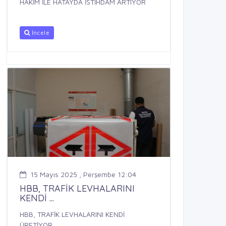
HAKİM İLE HATAYDA İSTİHDAM ARTIYOR
İncele
15 Mayıs 2025 , Perşembe 12:04
HBB, TRAFİK LEVHALARINI
KENDİ ...
HBB, TRAFİK LEVHALARINI KENDİ
ÜRETİYOR