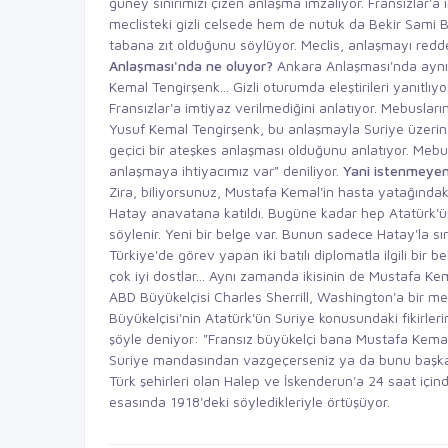
güney sınırımızı çizen anlaşma imzalıyor. Fransızlar'a
meclisteki gizli celsede hem de nutuk da Bekir Sami Be
tabana zıt olduğunu söylüyor. Meclis, anlaşmayı redd
Anlaşması'nda ne oluyor?
Ankara Anlaşması'nda aynı s
Kemal Tengirşenk... Gizli oturumda eleştirileri yanıtlıy
Fransızlar'a imtiyaz verilmediğini anlatıyor. Mebusla
Yusuf Kemal Tengirşenk, bu anlaşmayla Suriye üzeri
geçici bir ateşkes anlaşması olduğunu anlatıyor. Mebus
anlaşmaya ihtiyacımız var" deniliyor.
Yani istenmeyen 
Zira, biliyorsunuz, Mustafa Kemal'in hasta yatağındaki
Hatay anavatana katıldı. Bugüne kadar hep Atatürk'ün Su
söylenir. Yeni bir belge var. Bunun sadece Hatay'la sın
Türkiye'de görev yapan iki batılı diplomatla ilgili bir be
çok iyi dostlar... Aynı zamanda ikisinin de Mustafa Kem
ABD Büyükelçisi Charles Sherrill, Washington'a bir m
Büyükelçisi'nin Atatürk'ün Suriye konusundaki fikirleri
şöyle deniyor: "Fransız büyükelçi bana Mustafa Kemal A
Suriye mandasından vazgeçerseniz ya da bunu başka mi
Türk şehirleri olan Halep ve İskenderun'a 24 saat içinde
esasında 1918'deki söyledikleriyle örtüşüyor.