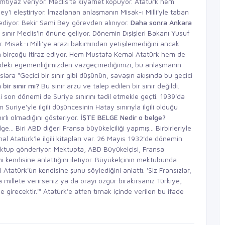
 imtiyaz veriyor. Meclis'te kıyamet kopuyor. Atatürk hem
y'i eleştiriyor. İmzalanan anlaşmanın Misak-ı Milli'yle taban
ediyor. Bekir Sami Bey görevden alınıyor.
Daha sonra Ankara
ınır Meclis'in önüne geliyor. Dönemin Dışişleri Bakanı Yusuf
or. Misak-ı Milli'ye arazi bakımından yetişilemediğini ancak
rın birçoğu itiraz ediyor. Hem Mustafa Kemal Atatürk hem de
ndeki egemenliğimizden vazgeçmediğimizi, bu anlaşmanın
lara "Geçici bir sınır gibi düşünün, savaşın akışında bu geçici
bir sınır mı?
Bu sınır arzu ve talep edilen bir sınır değildi.
 son dönemi de Suriye sınırını tadil etmekle geçti. 1939'da
riye'yle ilgili düşüncesinin Hatay sınırıyla ilgili olduğu
ırlı olmadığını gösteriyor.
İŞTE BELGE Nedir o belge?
lge... Biri ABD diğeri Fransa büyükelçiliği yapmış... Birbirleriyle
al Atatürk'le ilgili kitapları var. 26 Mayıs 1932'de dönemin
ektup gönderiyor. Mektupta, ABD Büyükelçisi, Fransa
ni kendisine anlattığını iletiyor. Büyükelçinin mektubunda
tatürk'ün kendisine şunu söylediğini anlattı. 'Siz Fransızlar,
llete verirseniz ya da orayı özgür bırakırsanız Türkiye,
 girecektir.'" Atatürk'e atfen tırnak içinde verilen bu ifade