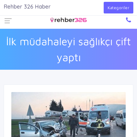
Rehber 326 Haber
Firma Ekle
Kayıt Ol
Giriş Yap
Kategoriler
İlk müdahaleyi sağlıkçı çift
yaptı