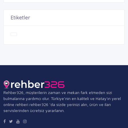
Etiketler
Rehber326, müşterilerin zaman ve mekan fark etmeden sizi
bulmalarına yardımcı olur. Türkiye’nin en kaliteli ve Hatay'ın yerel
online rehberi rehber326 ‘da sizde yerinizi alın, ürün ve ilan
servislerinden ücretsiz yararlanın.