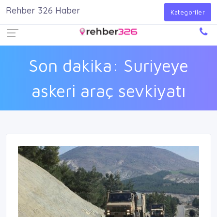
Rehber 326 Haber
Firma Ekle
Kayıt Ol
Giriş Yap
Kategoriler
Son dakika: Suriyeye
askeri araç sevkiyatı