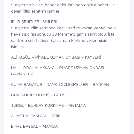
Suriye'den bir acı haber geldi. İşte son dakika haberi ile
gelen İdlib şehitleri isimleri…
İDLİB ŞEHİTLERİ İSİMLERİ...
Suriye'nin İdlib kentinde katil Esed rejiminin yaptığı hain
hava saldırısı sonucu 33 Mehmetçiğimiz şehit oldu. İşte
saldırıda şehit düşen kahraman Mehmetçiklerimizin
isimleri...
ALİ TAŞÖZ – PİYADE UZMAN ONBAŞI – KAYSERİ
HALİL İBRAHİM AKKAYA - PİYADE UZMAN ONBAŞI –
GAZİANTEP
CUMA BAĞATUR – TANK SÖZLEŞMELİ ER – BATMAN
GÜVEN KURTULMUŞ – BİTLİS
TURGUT BURKAY KORKMAZ – ANTALYA
AHMET ALPASLAN – İZMİR
EMRE BAYSAL – MANİSA