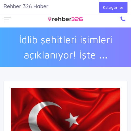
Rehber 326 Haber
Firma Ekle
Kayıt Ol
Giriş Yap
Kategoriler
İdlib şehitleri isimleri
açıklanıyor! İşte ...