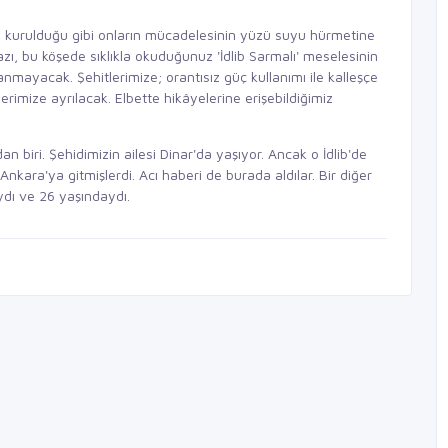
yla kurulduğu gibi onların mücadelesinin yüzü suyu hürmetine
zı, bu köşede sıklıkla okuduğunuz 'İdlib Sarmalı' meselesinin
lanmayacak. Şehitlerimize; orantısız güç kullanımı ile kalleşçe
erimize ayrılacak. Elbette hikâyelerine erişebildiğimiz
 biri. Şehidimizin ailesi Dinar'da yaşıyor. Ancak o İdlib'de
kara'ya gitmişlerdi. Acı haberi de burada aldılar. Bir diğer
dı ve 26 yaşındaydı.