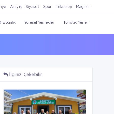
Firma Ekle
Kayıt Ol
Giriş Yap
kiye
Asayiş
Siyaset
Spor
Teknoloji
Magazin
 Etkinlik
Yöresel Yemekler
Turistik Yerler
İlginizi Çekebilir