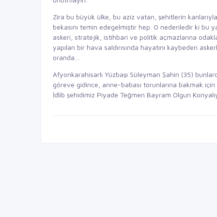
Zira bu büyük ülke, bu aziz vatan, şehitlerin kanları
bekasını temin edegelmiştir hep. O nedenledir ki bu ya
askeri, stratejik, istihbari ve politik açmazlarına odak
yapılan bir hava saldırısında hayatını kaybeden askerl
oranda…
Afyonkarahisarlı Yüzbaşı Süleyman Şahin (35) bunlardan
göreve gidince, anne-babası torunlarına bakmak için An
İdlib şehidimiz Piyade Teğmen Bayram Olgun Konyalıy