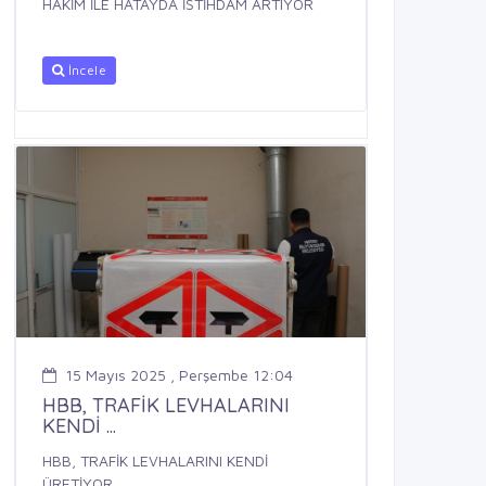
HAKİM İLE HATAYDA İSTİHDAM ARTIYOR
İncele
15 Mayıs 2025 , Perşembe 12:04
HBB, TRAFİK LEVHALARINI
KENDİ ...
HBB, TRAFİK LEVHALARINI KENDİ
ÜRETİYOR