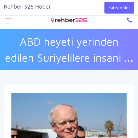
Rehber 326 Haber
Firma Ekle
Kayıt Ol
Giriş Yap
Kategoriler
ABD heyeti yerinden
edilen Suriyelilere insani ...