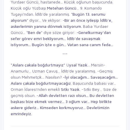
Yurdaer Güncü, hastanede... Küçük oğlunun başucunda.
Küçük oğlu Yüzbaşı
Metehan
Güncü
... 9. Komando
Tugayı'ndan. İdlib'de yaralanmış. "
Bugün 13. serumu
alıyorum
" diyor... Ve ekliyor:
-Bir an önce iyileşip İdlib'e,
askerlerimin yanına dönmek istiyorum.
Baba Yurdaer
Güncü... "
Ben de
" diye söze giriyor:
-Genelkurmay'dan
sefer görev
emri bekliyorum... İdlib'de savaşmak
istiyorum... Bugün işte o gün...
Vatan sana canım feda...
***
"Aslanı çakala boğdurtmayız"
U
ysal Yazık
... Mersin-
Anamurlu... Uzman Çavuş... İdlib'de yaralanmış. -Geçmiş
olsun Mehmetçik... Nasılsın?
-İyi olacağım... Savaşacağım...
Aslanı çakala boğdurtmayacağız
. Başucunda babası var...
Orman İdaresi'nden emekli
Sıtkı Yazık
. -Sıtkı Bey... Size de
geçmiş olsun. -
Allah devletten razı olsun... Bu
devletten
başkası bize ekmek vermez...
3 oğlum var... Hep birlikte
askere gideriz...
Kimseden korkmuyoruz...
Devletimizin
emrindeyiz.