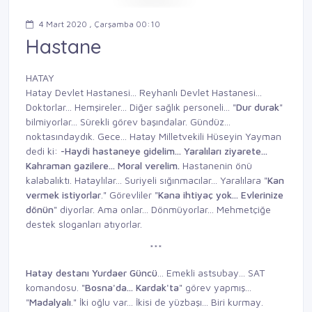
4 Mart 2020 , Çarşamba 00:10
Hastane
HATAY
Hatay Devlet Hastanesi... Reyhanlı Devlet Hastanesi...
Doktorlar... Hemşireler... Diğer sağlık personeli... "
Dur durak
"
bilmiyorlar... Sürekli görev başındalar. Gündüz...
noktasındaydık. Gece... Hatay Milletvekili Hüseyin Yayman
dedi ki:
-Haydi hastaneye gidelim...
Yaralıları ziyarete...
Kahraman gazilere...
Moral verelim.
Hastanenin önü
kalabalıktı. Hataylılar... Suriyeli sığınmacılar... Yaralılara "
Kan
vermek istiyorlar
." Görevliler "
Kana ihtiyaç yok...
Evlerinize
dönün
" diyorlar. Ama onlar... Dönmüyorlar... Mehmetçiğe
destek sloganları atıyorlar.
***
Hatay destanı
Y
urdaer
Güncü
... Emekli astsubay... SAT
komandosu. "
Bosna'da... Kardak'ta
" görev yapmış...
"
Madalyalı
." İki oğlu var... İkisi de yüzbaşı... Biri kurmay.