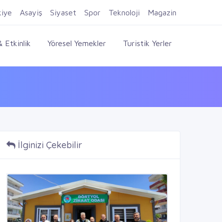
Firma Ekle
Kayıt Ol
Giriş Yap
kiye
Asayiş
Siyaset
Spor
Teknoloji
Magazin
 Etkinlik
Yöresel Yemekler
Turistik Yerler
İlginizi Çekebilir