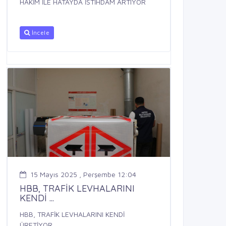
HAKİM İLE HATAYDA İSTİHDAM ARTIYOR
İncele
15 Mayıs 2025 , Perşembe 12:04
HBB, TRAFİK LEVHALARINI
KENDİ ...
HBB, TRAFİK LEVHALARINI KENDİ
ÜRETİYOR