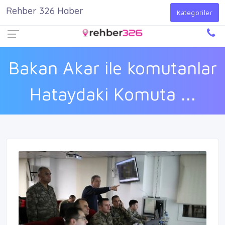
Rehber 326 Haber
Firma Ekle
Kayıt Ol
Giriş Yap
Kategoriler
Bakan Akar ile komutanlar
Hataydaki Komuta ...