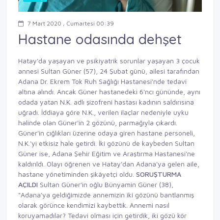
7 Mart 2020 , Cumartesi 00:39
Hastane odasında dehşet
Hatay'da yaşayan ve psikiyatrik sorunlar yaşayan 3 çocuk
annesi Sultan Güner (57), 24 Şubat günü, ailesi tarafından
Adana Dr. Ekrem Tok Ruh Sağlığı Hastanesi'nde tedavi
altına alındı. Ancak Güner hastanedeki 6'ncı gününde, aynı
odada yatan N.K. adlı şizofreni hastası kadının saldırısına
uğradı. İddiaya göre N.K., verilen ilaçlar nedeniyle uyku
halinde olan Güner'in 2 gözünü, parmağıyla çıkardı.
Güner'in çığlıkları üzerine odaya giren hastane personeli,
N.K.'yi etkisiz hale getirdi. İki gözünü de kaybeden Sultan
Güner ise, Adana Şehir Eğitim ve Araştırma Hastanesi'ne
kaldırıldı. Olayı öğrenen ve Hatay'dan Adana'ya gelen aile,
hastane yönetiminden şikâyetçi oldu.
SORUŞTURMA
AÇILDI
Sultan Güner'in oğlu Bünyamin Güner (38),
"Adana'ya geldiğimizde annemizin iki gözünü bantlanmış
olarak görünce kendimizi kaybettik. Annemi nasıl
koruyamadılar? Tedavi olması için getirdik, iki gözü kör