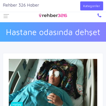
Rehber 326 Haber
Firma Ekle
Kayıt Ol
Giriş Yap
Kategoriler
Hastane odasında dehşet
Hatay