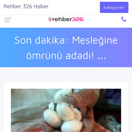
Rehber 326 Haber
Firma Ekle
Kayıt Ol
Giriş Yap
Kategoriler
Son dakika: Mesleğine
ömrünü adadı! ...