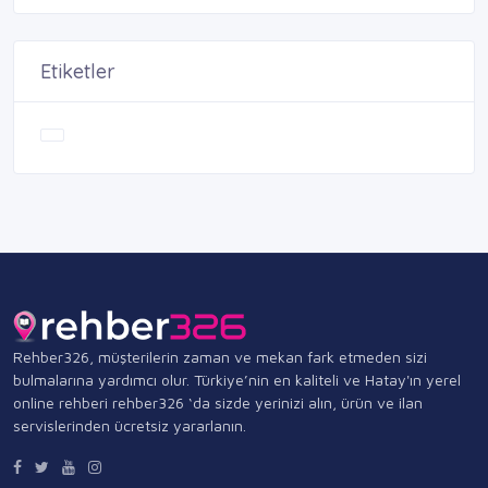
Etiketler
Rehber326, müşterilerin zaman ve mekan fark etmeden sizi
bulmalarına yardımcı olur. Türkiye’nin en kaliteli ve Hatay'ın yerel
online rehberi rehber326 ‘da sizde yerinizi alın, ürün ve ilan
servislerinden ücretsiz yararlanın.