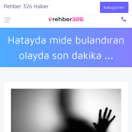
Rehber 326 Haber
Firma Ekle
Kayıt Ol
Giriş Yap
Kategoriler
Hatayda mide bulandıran
olayda son dakika ...