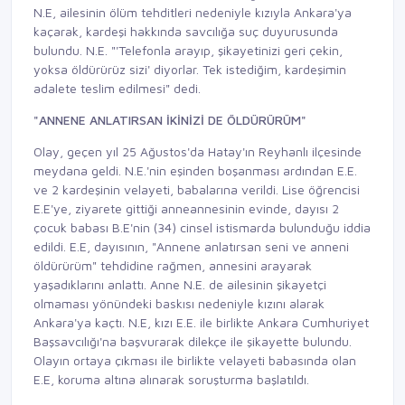
N.E, ailesinin ölüm tehditleri nedeniyle kızıyla Ankara'ya
kaçarak, kardeşi hakkında savcılığa suç duyurusunda
bulundu. N.E. "'Telefonla arayıp, şikayetinizi geri çekin,
yoksa öldürürüz sizi' diyorlar. Tek istediğim, kardeşimin
adalete teslim edilmesi" dedi.
"ANNENE ANLATIRSAN İKİNİZİ DE ÖLDÜRÜRÜM"
Olay, geçen yıl 25 Ağustos'da Hatay'ın Reyhanlı ilçesinde
meydana geldi. N.E.'nin eşinden boşanması ardından E.E.
ve 2 kardeşinin velayeti, babalarına verildi. Lise öğrencisi
E.E'ye, ziyarete gittiği anneannesinin evinde, dayısı 2
çocuk babası B.E'nin (34) cinsel istismarda bulunduğu iddia
edildi. E.E, dayısının, "Annene anlatırsan seni ve anneni
öldürürüm" tehdidine rağmen, annesini arayarak
yaşadıklarını anlattı. Anne N.E. de ailesinin şikayetçi
olmaması yönündeki baskısı nedeniyle kızını alarak
Ankara'ya kaçtı. N.E, kızı E.E. ile birlikte Ankara Cumhuriyet
Başsavcılığı'na başvurarak dilekçe ile şikayette bulundu.
Olayın ortaya çıkması ile birlikte velayeti babasında olan
E.E, koruma altına alınarak soruşturma başlatıldı.