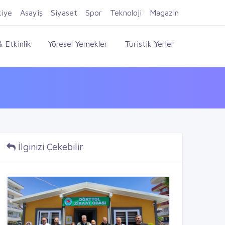
Firma Ekle
Kayıt Ol
Giriş Yap
kiye
Asayiş
Siyaset
Spor
Teknoloji
Magazin
 Etkinlik
Yöresel Yemekler
Turistik Yerler
İlginizi Çekebilir