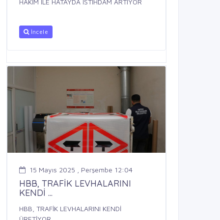
HAKİM İLE HATAYDA İSTİHDAM ARTIYOR
İncele
15 Mayıs 2025 , Perşembe 12:04
HBB, TRAFİK LEVHALARINI
KENDİ ...
HBB, TRAFİK LEVHALARINI KENDİ
ÜRETİYOR