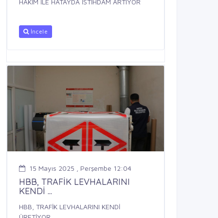
HAKİM İLE HATAYDA İSTİHDAM ARTIYOR
İncele
15 Mayıs 2025 , Perşembe 12:04
HBB, TRAFİK LEVHALARINI
KENDİ ...
HBB, TRAFİK LEVHALARINI KENDİ
ÜRETİYOR