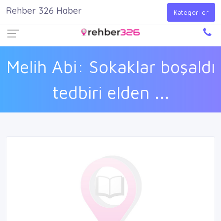
Rehber 326 Haber
Firma Ekle
Kayıt Ol
Giriş Yap
Kategoriler
Melih Abi: Sokaklar boşaldı
tedbiri elden ...