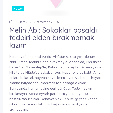
Hatay
19 Mart 2020 , Perşembe 23:02
Melih Abi: Sokaklar boşaldı
tedbiri elden bırakmamak
lazım
Koronavirüs herkesi vurdu. Virüsün şakası yok; durum
ciddi. Aman tedbiri elden bırakmayın. Adana'da, Mersin'de,
Hatay'da, Gaziantep'te, Kahramanmaraş'ta, Osmaniye'de,
Kilis'te ve Niğde'de sokaklar boş. Kuşlar bile aç kaldı. Ama
onlara bakacak hayvan severlerimiz var Allah'tan. İhtiyacı
olanlar ihtiyaçlarını gidermek için sokağa çıkıyor.
Sonrasında hemen evine geri dönüyor. Tedbiri sakın
bırakmayın. Sonra eyvah para etmiyor. Dünya bu
hastalıktan kırılıyor. Rehavet yok. Tehlike geçene kadar
dikkatli ve temiz olalım. Sokağa gerekmedikçe de
çıkmayalım.