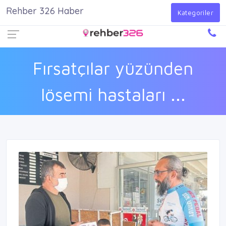
Rehber 326 Haber
Firma Ekle
Kayıt Ol
Giriş Yap
Kategoriler
Fırsatçılar yüzünden
lösemi hastaları ...