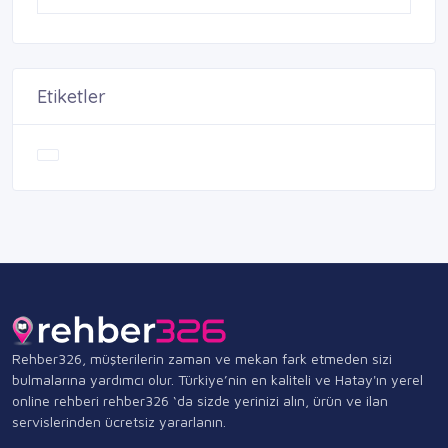
Etiketler
Rehber326, müşterilerin zaman ve mekan fark etmeden sizi
bulmalarına yardımcı olur. Türkiye’nin en kaliteli ve Hatay'ın yerel
online rehberi rehber326 ‘da sizde yerinizi alın, ürün ve ilan
servislerinden ücretsiz yararlanın.