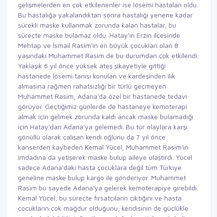
gelişmelerden en çok etkilenenler ise lösemi hastaları oldu.
Bu hastalığa yakalandıktan sonra hastalığı yenene kadar
sürekli maske kullanmak zorunda kalan hastalar, bu
süreçte maske bulamaz oldu. Hatay'ın Erzin ilçesinde
Mehtap ve İsmail Rasim'in en büyük çocukları olan 8
yaşındaki Muhammet Rasim de bu durumdan çok etkilendi.
Yaklaşık 6 yıl önce yüksek ateş şikayetiyle gittiği
hastanede lösemi tanısı konulan ve kardeşinden ilik
almasına rağmen rahatsızlığı bir türlü geçmeyen
Muhammet Rasim, Adana'da özel bir hastanede tedavi
görüyor. Geçtiğimiz günlerde de hastaneye kemoterapi
almak için gelmek zorunda kaldı ancak maske bulamadığı
için Hatay'dan Adana'ya gelemedi. Bu tür olaylara karşı
gönüllü olarak çalışan kendi oğlunu da 7 yıl önce
kanserden kaybeden Kemal Yücel, Muhammet Rasim'in
imdadına da yetişerek maske bulup aileye ulaştırdı. Yücel
sadece Adana'daki hasta çocuklara değil tüm Türkiye
geneline maske bulup kargo ile gönderiyor. Muhammet
Rasim bu sayede Adana'ya gelerek kemoterapiye girebildi.
Kemal Yücel, bu süreçte fırsatçıların çıktığını ve hasta
çocukların çok mağdur olduğunu, kendisinin de güçlükle