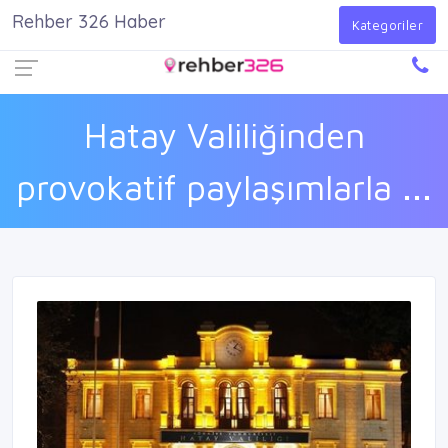
Rehber 326 Haber
Firma Ekle
Kayıt Ol
Giriş Yap
Kategoriler
Hatay Valiliğinden
provokatif paylaşımlarla ...