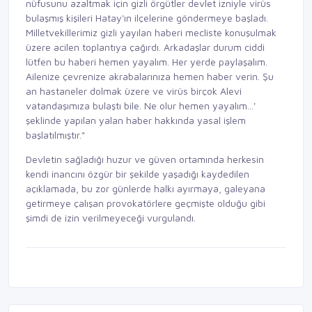
nüfusunu azaltmak için gizli örgütler devlet izniyle virüs
bulaşmış kişileri Hatay'ın ilçelerine göndermeye başladı.
Milletvekillerimiz gizli yayılan haberi mecliste konuşulmak
üzere acilen toplantıya çağırdı. Arkadaşlar durum ciddi
lütfen bu haberi hemen yayalım. Her yerde paylaşalım.
Ailenize çevrenize akrabalarınıza hemen haber verin. Şu
an hastaneler dolmak üzere ve virüs birçok Alevi
vatandaşımıza bulaştı bile. Ne olur hemen yayalım...'
şeklinde yapılan yalan haber hakkında yasal işlem
başlatılmıştır."
Devletin sağladığı huzur ve güven ortamında herkesin
kendi inancını özgür bir şekilde yaşadığı kaydedilen
açıklamada, bu zor günlerde halkı ayırmaya, galeyana
getirmeye çalışan provokatörlere geçmişte olduğu gibi
şimdi de izin verilmeyeceği vurgulandı.