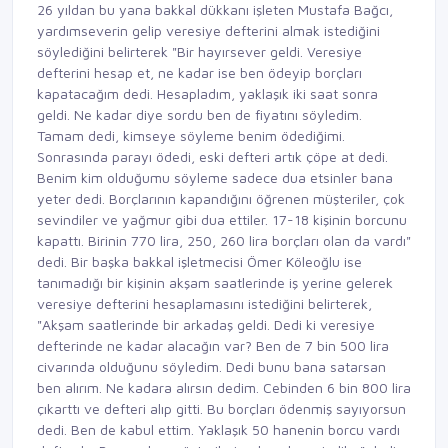
26 yıldan
bu
yana
bakkal
dükkanı işleten
Mustafa Bağcı,
yardımseverin gelip
veresiye defterini almak
istediğini
söylediğini belirterek
"Bir hayırsever geldi.
Veresiye
defterini hesap et, ne
kadar ise ben ödeyip borçları
kapatacağım dedi. Hesapladım,
yaklaşık iki saat sonra
geldi. Ne
kadar diye sordu ben de fiyatını
söyledim.
Tamam dedi, kimseye
söyleme benim ödediğimi.
Sonrasında parayı ödedi, eski defteri
artık çöpe at dedi.
Benim
kim olduğumu söyleme sadece
dua etsinler bana
yeter dedi.
Borçlarının kapandığını öğrenen
müşteriler, çok
sevindiler
ve yağmur gibi dua ettiler.
17-18 kişinin borcunu
kapattı. Birinin 770 lira,
250, 260 lira borçları
olan da vardı"
dedi. Bir başka bakkal işletmecisi Ömer Köleoğlu ise
tanımadığı bir kişinin akşam saatlerinde iş yerine gelerek
veresiye defterini hesaplamasını istediğini belirterek,
"Akşam saatlerinde bir arkadaş geldi. Dedi ki veresiye
defterinde ne kadar alacağın var? Ben de 7 bin 500 lira
civarında olduğunu söyledim. Dedi bunu bana satarsan
ben alırım. Ne kadara alırsın dedim. Cebinden 6 bin 800 lira
çıkarttı ve defteri alıp gitti. Bu borçları ödenmiş sayıyorsun
dedi. Ben de kabul ettim. Yaklaşık 50 hanenin borcu vardı