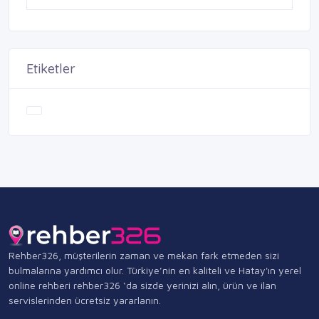
Etiketler
Rehber326, müşterilerin zaman ve mekan fark etmeden sizi
bulmalarına yardımcı olur. Türkiye’nin en kaliteli ve Hatay'ın yerel
online rehberi rehber326 ‘da sizde yerinizi alın, ürün ve ilan
servislerinden ücretsiz yararlanın.