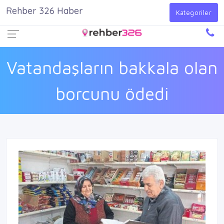
Rehber 326 Haber
Firma Ekle
Kayıt Ol
Giriş Yap
Kategoriler
Vatandaşların bakkala olan
borcunu ödedi