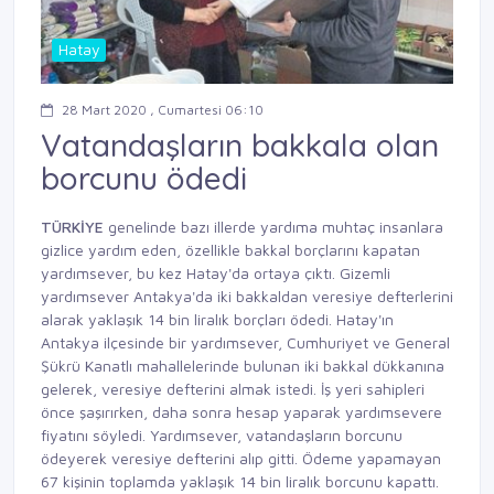
Hatay
28 Mart 2020 , Cumartesi 06:10
Vatandaşların bakkala olan
borcunu ödedi
TÜRKİYE
genelinde bazı
illerde yardıma
muhtaç insanlara
gizlice
yardım eden, özellikle
bakkal borçlarını kapatan
yardımsever, bu kez Hatay'da
ortaya çıktı. Gizemli
yardımsever
Antakya'da iki bakkaldan
veresiye defterlerini
alarak yaklaşık
14 bin liralık borçları ödedi.
Hatay'ın
Antakya ilçesinde bir yardımsever,
Cumhuriyet ve General
Şükrü Kanatlı mahallelerinde
bulunan iki bakkal dükkanına
gelerek, veresiye defterini almak
istedi. İş yeri sahipleri
önce şaşırırken,
daha sonra hesap yaparak
yardımsevere
fiyatını söyledi.
Yardımsever, vatandaşların
borcunu
ödeyerek veresiye
defterini alıp gitti. Ödeme
yapamayan
67 kişinin
toplamda yaklaşık 14
bin liralık borcunu
kapattı.