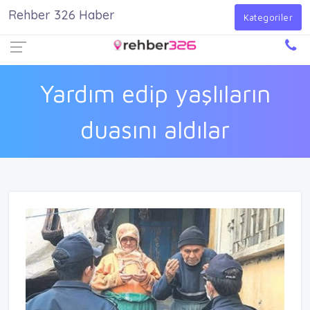
Rehber 326 Haber
Firma Ekle
Kayıt Ol
Giriş Yap
Kategoriler
Yardım edip yaşlıların
duasını aldılar