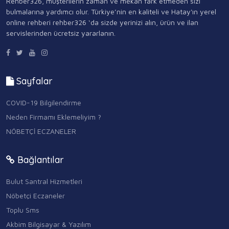
Rehber326, müşterilerin zaman ve mekan fark etmeden sizi
bulmalarına yardımcı olur. Türkiye’nin en kaliteli ve Hatay'ın yerel
online rehberi rehber326 ‘da sizde yerinizi alın, ürün ve ilan
servislerinden ücretsiz yararlanın.
Sayfalar
COVID-19 Bilgilendirme
Neden Firmamı Eklemeliyim ?
NÖBETÇİ ECZANELER
Bağlantılar
Bulut Santral Hizmetleri
Nöbetçi Eczaneler
Toplu Sms
Akbim Bilgisayar & Yazılım