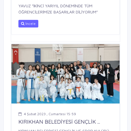
YAVUZ “İKİNCİ YARIYIL DÖNEMİNDE TÜM
ÖĞRENCİLERİMİZE BAŞARILAR DİLİYORUM”
İncele
4 Şubat 2023 , Cumartesi 15:59
KIRIKHAN BELEDİYESİ GENÇLİK ...
KIRIKHAN BELEDİYESİ GENÇLİK VE SPOR KULÜBÜ