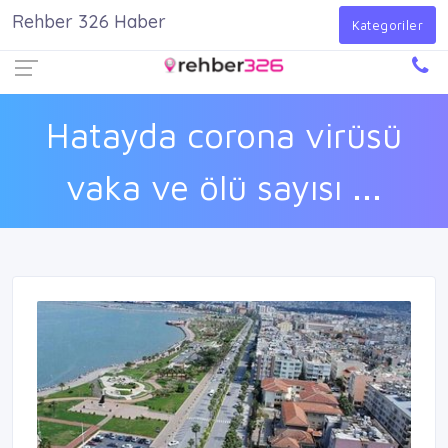
Rehber 326 Haber
Firma Ekle
Kayıt Ol
Giriş Yap
Kategoriler
Hatayda corona virüsü
vaka ve ölü sayısı ...