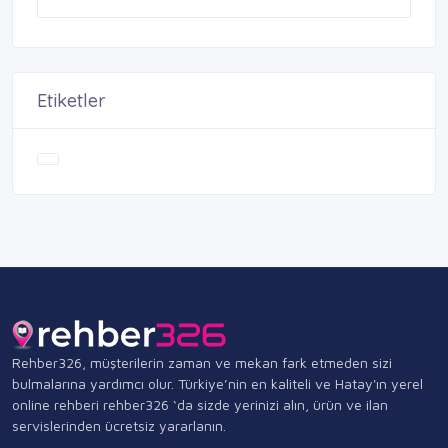
Etiketler
Rehber326, müşterilerin zaman ve mekan fark etmeden sizi
bulmalarına yardımcı olur. Türkiye’nin en kaliteli ve Hatay'ın yerel
online rehberi rehber326 ‘da sizde yerinizi alın, ürün ve ilan
servislerinden ücretsiz yararlanın.