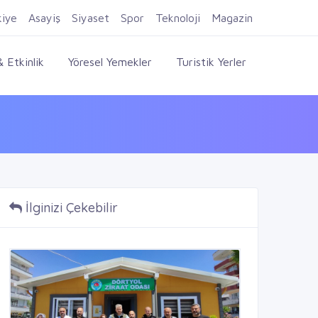
Firma Ekle
Kayıt Ol
Giriş Yap
kiye
Asayiş
Siyaset
Spor
Teknoloji
Magazin
 Etkinlik
Yöresel Yemekler
Turistik Yerler
İlginizi Çekebilir