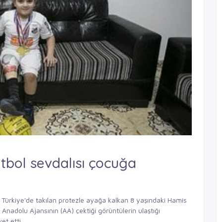
utbol sevdalısı çocuğa
ürkiye'de takılan protezle ayağa kalkan 8 yaşındaki Hamis
Anadolu Ajansının (AA) çektiği görüntülerin ulaştığı
et etti.