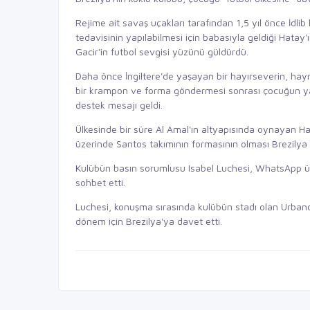
Rejime ait savaş uçakları tarafından 1,5 yıl önce İdli
tedavisinin yapılabilmesi için babasıyla geldiği Hata
Gacir'in futbol sevgisi yüzünü güldürdü.
Daha önce İngiltere'de yaşayan bir hayırseverin, hayr
bir krampon ve forma göndermesi sonrası çocuğun ya
destek mesajı geldi.
Ülkesinde bir süre Al Amal'ın altyapısında oynayan Ham
üzerinde Santos takımının formasının olması Brezilya 
Kulübün basın sorumlusu Isabel Luchesi, WhatsApp üz
sohbet etti.
Luchesi, konuşma sırasında kulübün stadı olan Urbano 
dönem için Brezilya'ya davet etti.