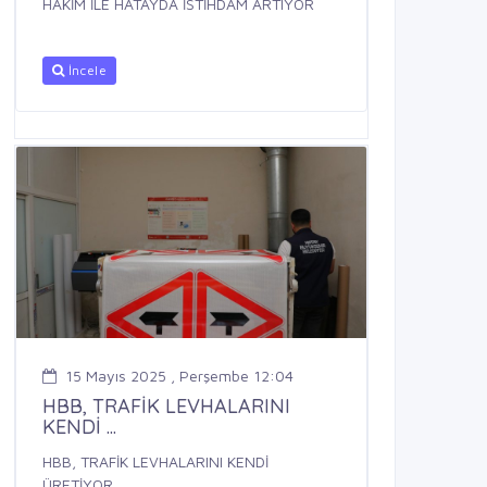
HAKİM İLE HATAYDA İSTİHDAM ARTIYOR
İncele
15 Mayıs 2025 , Perşembe 12:04
HBB, TRAFİK LEVHALARINI
KENDİ ...
HBB, TRAFİK LEVHALARINI KENDİ
ÜRETİYOR