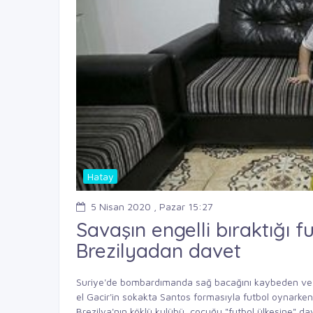
Hatay
5 Nisan 2020 , Pazar 15:27
Savaşın engelli bıraktığı f
Brezilyadan davet
Suriye'de bombardımanda sağ bacağını kaybeden ve T
el Gacir'in sokakta Santos formasıyla futbol oynarken 
Brezilya'nın köklü kulübü, çocuğu "futbol ülkesine" dav