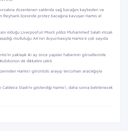
b kırsalına düzenlenen saldırıda sağ bacağını kaybeden ve
y'ın Reyhanlı ilçesinde protez bacağına kavuşan Hamis el
anı olduğu Liverpool'un Mısırlı yıldızı Muhammed Salah imzalı
şadığı mutluluğu AA'nın duyurmasıyla Hamis'e çok sayıda
is'in yaklaşık iki ay önce yapılan haberinin görsellerinde
Kulübünün de dikkatini çekti.
erinden Hamis'i görüntülü arayıp tercüman aracılığıyla
Caldeira Stadı'nı gösterdiği Hamis'i, daha sonra belirlenecek