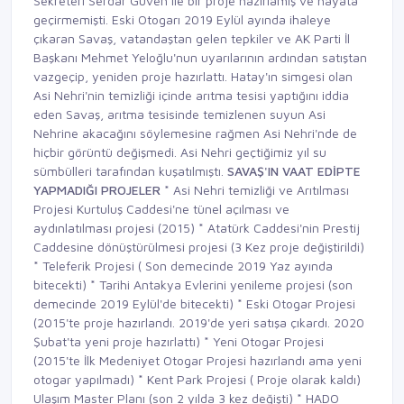
Sekreteri Serdar Güven ile bir proje hazırlamış ve hayata
geçirmemişti. Eski Otogarı 2019 Eylül ayında ihaleye
çıkaran Savaş, vatandaştan gelen tepkiler ve AK Parti İl
Başkanı Mehmet Yeloğlu'nun uyarılarının ardından satıştan
vazgeçip, yeniden proje hazırlattı. Hatay'ın simgesi olan
Asi Nehri'nin temizliği içinde arıtma tesisi yaptığını iddia
eden Savaş, arıtma tesisinde temizlenen suyun Asi
Nehrine akacağını söylemesine rağmen Asi Nehri'nde de
hiçbir görüntü değişmedi. Asi Nehri geçtiğimiz yıl su
sümbülleri tarafından kuşatılmıştı.
SAVAŞ'IN VAAT EDİPTE
YAPMADIĞI PROJELER
*
Asi Nehri temizliği ve Arıtılması
Projesi Kurtuluş Caddesi'ne tünel açılması ve
aydınlatılması projesi (2015)
*
Atatürk Caddesi'nin Prestij
Caddesine dönüştürülmesi projesi (3 Kez proje değiştirildi)
*
Teleferik Projesi ( Son demecinde 2019 Yaz ayında
bitecekti)
*
Tarihi Antakya Evlerini yenileme projesi (son
demecinde 2019 Eylül'de bitecekti)
*
Eski Otogar Projesi
(2015'te proje hazırlandı. 2019'de yeri satışa çıkardı. 2020
Şubat'ta yeni proje hazırlattı)
*
Yeni Otogar Projesi
(2015'te İlk Medeniyet Otogar Projesi hazırlandı ama yeni
otogar yapılmadı)
*
Kent Park Projesi ( Proje olarak kaldı)
Ulaşım Master Planı (son 2 yılda 3 kez değişti)
*
HADO