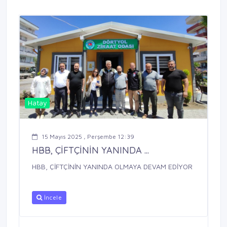
Hatay
15 Mayıs 2025 , Perşembe 12:39
HBB, ÇİFTÇİNİN YANINDA ...
HBB, ÇİFTÇİNİN YANINDA OLMAYA DEVAM EDİYOR
İncele