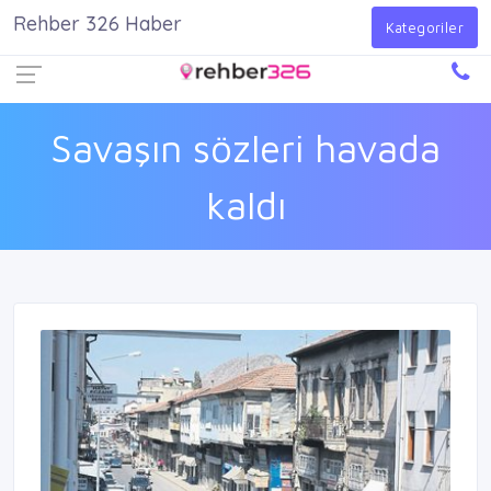
Rehber 326 Haber
Firma Ekle
Kayıt Ol
Giriş Yap
Kategoriler
Savaşın sözleri havada
kaldı