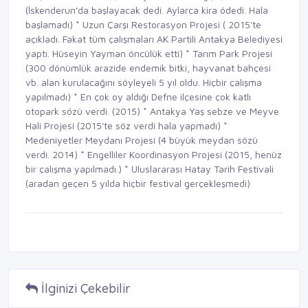
(İskenderun'da başlayacak dedi. Aylarca kira ödedi. Hala
başlamadı)
*
Uzun Çarşı Restorasyon Projesi ( 2015'te
açıkladı. Fakat tüm çalışmaları AK Partili Antakya Belediyesi
yaptı. Hüseyin Yayman öncülük etti)
*
Tarım Park Projesi
(300 dönümlük arazide endemik bitki, hayvanat bahçesi
vb. alan kurulacağını söyleyeli 5 yıl oldu. Hiçbir çalışma
yapılmadı)
*
En çok oy aldığı Defne ilçesine çok katlı
otopark sözü verdi. (2015)
*
Antakya Yaş sebze ve Meyve
Hali Projesi (2015'te söz verdi hala yapmadı)
*
Medeniyetler Meydanı Projesi (4 büyük meydan sözü
verdi. 2014)
*
Engelliler Koordinasyon Projesi (2015, henüz
bir çalışma yapılmadı.)
*
Uluslararası Hatay Tarih Festivali
(aradan geçen 5 yılda hiçbir festival gerçekleşmedi)
İlginizi Çekebilir