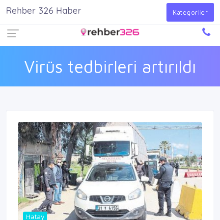
Rehber 326 Haber
Firma Ekle
Kayıt Ol
Giriş Yap
Kategoriler
Virüs tedbirleri artırıldı
Hatay