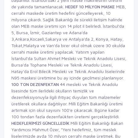
başlanıldı. İstanbul'daki 2 yeni maske makinesinin üretimi
de yakında tamamlanacak.
HEDEF 10 MİLYON MASKE
MEB,
cerrahi maskede üretim hedefini güncelleyerek, 10
milyona çıkardı. Sağlık Bakanlığı ile sürekli iletişim halinde
olan MEB maske üretimi için 14 pilot il belirledi. İstanbul'da
5, Bursa, İzmir, Gaziantep ve Adana'da
3,Ankara,Kocaeli,Sakarya ve Antalya'da 2, Konya, Hatay,
Tokat,Malatya ve Van'da birer okul olmak üzere 30 okulda
cerrahi maske üretimi yapılacak. Yatırım yapılan
İstanbul'da Sultan Ahmet Mesleki ve Teknik Anadolu Lisesi,
Bursa'da Tophane Mesleki ve Teknik Anadolu Lisesi,
Hatay'da Erol Bilecik Mesleki ve Teknik Anadolu liselerinde
N95 maskesi üretimine bu ay içinde geçilmesi planlanıyor.
100 TON DEZENFEKTAN
44 mesleki ve Teknik Anadolu
lisesinde tüm ilerlideki okulların temizlik ve
dezenfeksiyonuyla ilgili ihtiyaç duyulan tüm malzemeler
üretilerek okullara dağıtılıyor. Milli Eğitim Bakanlığı üretimi
artırmak için okul sayısını 100'e çıkaracak. Bgüne kadar
100 tondan fazla dezenfaükten üretemi gerçekleştirildi.
HEDEFLERİMİZİ GÜNCELLEDİK
Milli Eğitim Bakanlığı Bakan
Yardımcısı Mahmut Özer, "Yeni hedefimiz, tüm meslek
liselerimizde ayda 10 milyon cerrahi maske üretmek. Bu