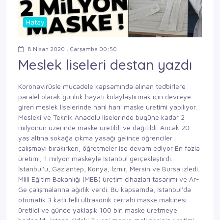
Hatay
8 Nisan 2020 , Çarşamba 00:50
Meslek liseleri destan yazdı
Koronavirüsle mücadele kapsamında alınan tedbirlere
paralel olarak günlük hayatı kolaylaştırmak için devreye
giren meslek liselerinde harıl harıl maske üretimi yapılıyor.
Mesleki ve Teknik Anadolu liselerinde bugüne kadar 2
milyonun üzerinde maske üretildi ve dağıtıldı. Ancak 20
yaş altına sokağa çıkma yasağı gelince öğrenciler
çalışmayı bırakırken, öğretmeler ise devam ediyor En fazla
üretimi, 1 milyon maskeyle İstanbul gerçekleştirdi.
İstanbul'u, Gaziantep, Konya, İzmir, Mersin ve Bursa izledi.
Milli Eğitim Bakanlığı (MEB) üretim cihazları tasarımı ve Ar-
Ge çalışmalarına ağırlık verdi. Bu kapsamda, İstanbul'da
otomatik 3 katlı telli ultrasonik cerrahi maske makinesi
üretildi ve günde yaklaşık 100 bin maske üretmeye