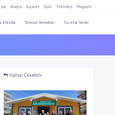
Firma Ekle
Kayıt Ol
Giriş Yap
kiye
Asayiş
Siyaset
Spor
Teknoloji
Magazin
 Etkinlik
Yöresel Yemekler
Turistik Yerler
İlginizi Çekebilir