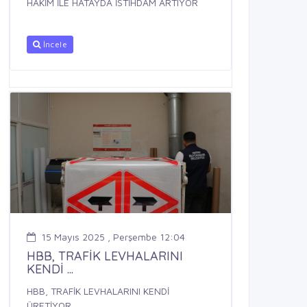
HAKİM İLE HATAYDA İSTİHDAM ARTIYOR
İncele
15 Mayıs 2025 , Perşembe 12:04
HBB, TRAFİK LEVHALARINI
KENDİ ...
HBB, TRAFİK LEVHALARINI KENDİ
ÜRETİYOR