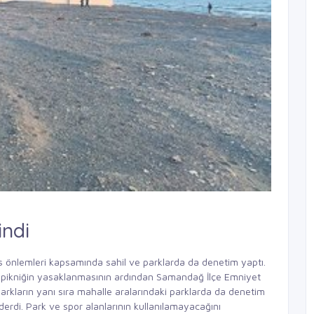
indi
üs önlemleri kapsamında sahil ve parklarda da denetim yaptı.
 pikniğin yasaklanmasının ardından Samandağ İlçe Emniyet
 parkların yanı sıra mahalle aralarındaki parklarda da denetim
derdi. Park ve spor alanlarının kullanılamayacağını