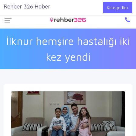
Rehber 326 Haber
Firma Ekle
Kayıt Ol
Giriş Yap
Kategoriler
İlknur hemşire hastalığı iki
kez yendi