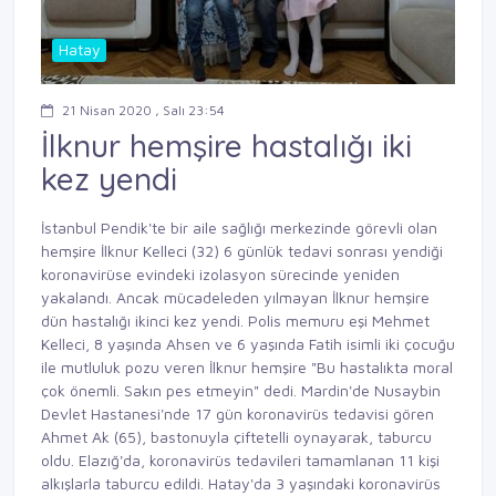
Hatay
21 Nisan 2020 , Salı 23:54
İlknur hemşire hastalığı iki
kez yendi
İstanbul Pendik'te bir aile sağlığı merkezinde görevli olan
hemşire İlknur Kelleci (32) 6 günlük tedavi sonrası yendiği
koronavirüse evindeki izolasyon sürecinde yeniden
yakalandı. Ancak mücadeleden yılmayan İlknur hemşire
dün hastalığı ikinci kez yendi. Polis memuru eşi Mehmet
Kelleci, 8 yaşında Ahsen ve 6 yaşında Fatih isimli iki çocuğu
ile mutluluk pozu veren İlknur hemşire "Bu hastalıkta moral
çok önemli. Sakın pes etmeyin" dedi. Mardin'de Nusaybin
Devlet Hastanesi'nde 17 gün koronavirüs tedavisi gören
Ahmet Ak (65), bastonuyla çiftetelli oynayarak, taburcu
oldu. Elazığ'da, koronavirüs tedavileri tamamlanan 11 kişi
alkışlarla taburcu edildi. Hatay'da 3 yaşındaki koronavirüs