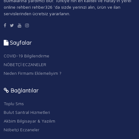
bulmalarına yardımcı olur. Türkiye’nin en kaliteli ve Hatay'ın yerel
online rehberi rehber326 ‘da sizde yerinizi alın, ürün ve ilan
servislerinden ücretsiz yararlanın.
Sayfalar
COVID-19 Bilgilendirme
NÖBETÇİ ECZANELER
Neden Firmamı Eklemeliyim ?
Bağlantılar
Toplu Sms
Bulut Santral Hizmetleri
Akbim Bilgisayar & Yazılım
Nöbetçi Eczaneler