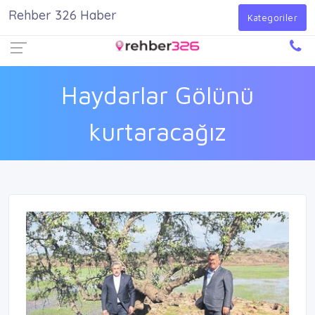
Rehber 326 Haber
Firma Ekle
Kayıt Ol
Giriş Yap
Kategoriler
Haydarlar Gölünü
kurtaracağız