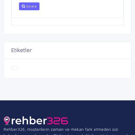
İncele
Etiketler
Rehber326, müşterilerin zaman ve mekan fark etmeden sizi